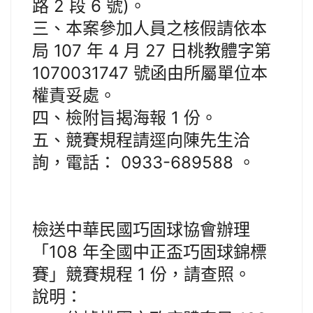
路 2 段 6 號)。
三、本案參加人員之核假請依本
局 107 年 4 月 27 日桃教體字第
1070031747 號函由所屬單位本
權責妥處。
四、檢附旨揭海報 1 份。
五、競賽規程請逕向陳先生洽
詢，電話： 0933-689588 。
檢送中華民國巧固球協會辦理
「108 年全國中正盃巧固球錦標
賽」競賽規程 1 份，請查照。
說明：