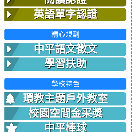
英語單字認證
精心規劃
中平語文徵文
學習扶助
學校特色
環教主題戶外教室
校園空間金采獎
中平棒球