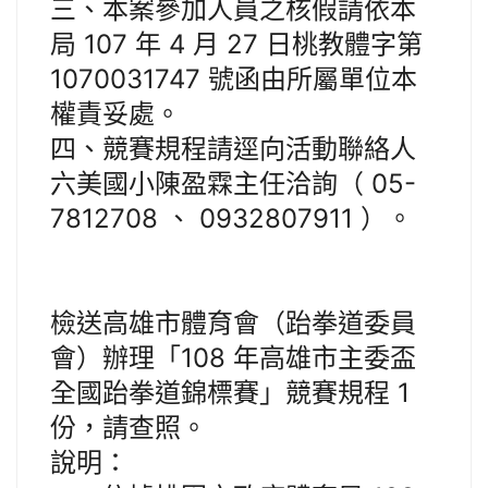
三、本案參加人員之核假請依本
局 107 年 4 月 27 日桃教體字第
1070031747 號函由所屬單位本
權責妥處。
四、競賽規程請逕向活動聯絡人
六美國小陳盈霖主任洽詢（ 05-
7812708 、 0932807911 ）。
檢送高雄市體育會（跆拳道委員
會）辦理「108 年高雄市主委盃
全國跆拳道錦標賽」競賽規程 1
份，請查照。
說明：