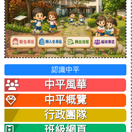
認識中平
中平風華
中平概覽
行政團隊
班級網頁