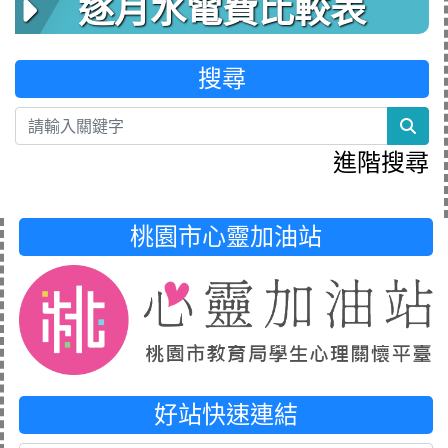
逐月水電費比較表
搜尋
sea
進階搜尋
桃園市心靈加油站
好站快速連結