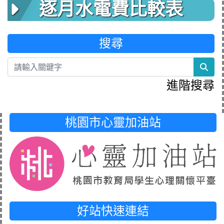
逐月水電費比較表
搜尋
sea
進階搜尋
桃園市心靈加油站
好站快速連結