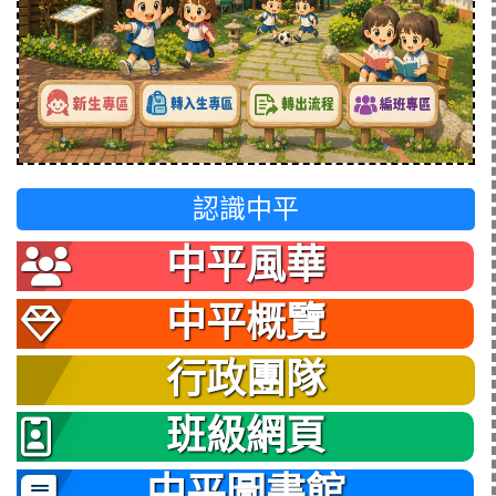
認識中平
中平風華
中平概覽
行政團隊
班級網頁
中平圖書館