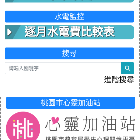
水電監控
逐月水電費比較表
搜尋
sea
進階搜尋
桃園市心靈加油站