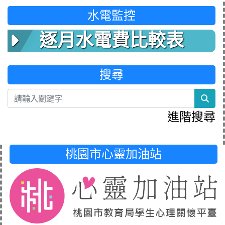
水電監控
逐月水電費比較表
搜尋
sea
進階搜尋
桃園市心靈加油站