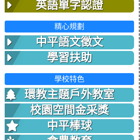
英語單字認證
精心規劃
中平語文徵文
學習扶助
學校特色
環教主題戶外教室
校園空間金采獎
中平棒球