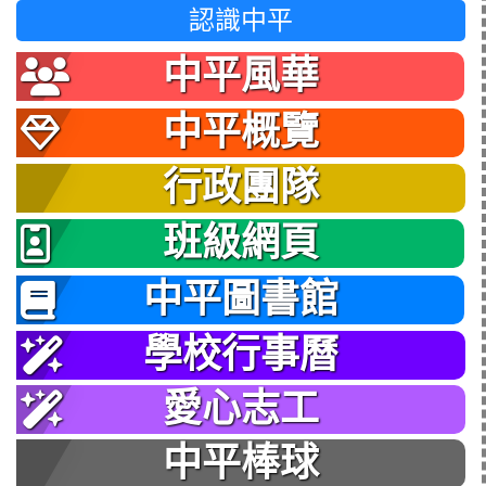
認識中平
中平風華
中平概覽
行政團隊
班級網頁
中平圖書館
學校行事曆
愛心志工
中平棒球