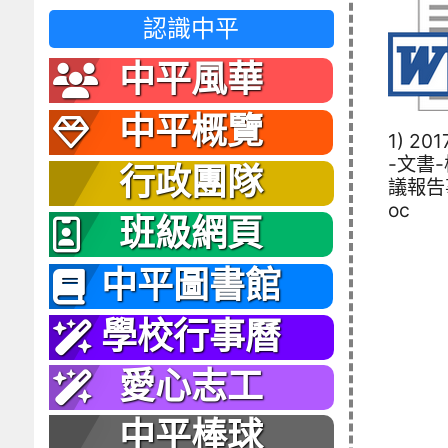
認識中平
中平風華
中平概覽
1) 201
-文書
行政團隊
議報告
oc
班級網頁
中平圖書館
學校行事曆
愛心志工
中平棒球