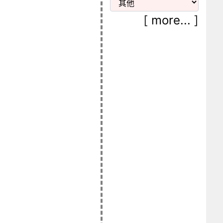
[
more...
]