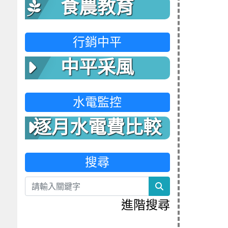
食農教育
行銷中平
中平采風
水電監控
逐月水電費比較
表
搜尋
search
進階搜尋