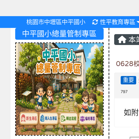
重新取得佈景設
桃園市中壢區中平國小
性平教育專區
中平國小總量管制專區
本
062
重要
797
如附