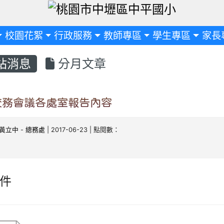
定
校園花絮
行政服務
教師專區
學生專區
家長
站消息
分月文章
8校務會議各處室報告內容
黃立中
-
總務處
| 2017-06-23 | 點閱數：
件