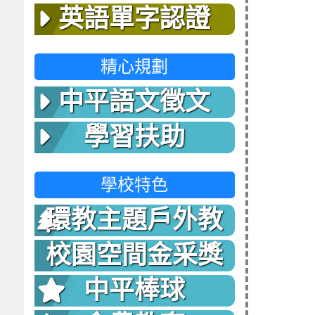
英語單字認證
精心規劃
中平語文徵文
學習扶助
學校特色
環教主題戶外教
室
校園空間金采獎
中平棒球