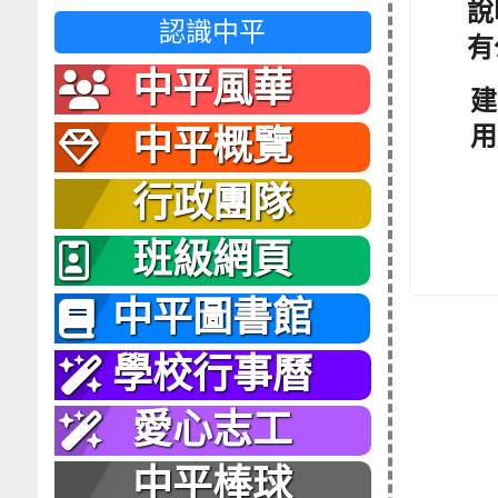
說
認識中平
有
中平風華
建
用
中平概覽
行政團隊
班級網頁
中平圖書館
學校行事曆
愛心志工
中平棒球