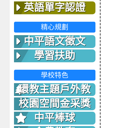
英語單字認證
精心規劃
中平語文徵文
學習扶助
學校特色
環教主題戶外教
室
校園空間金采獎
中平棒球