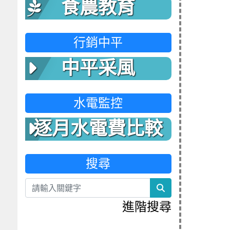
食農教育
行銷中平
中平采風
水電監控
逐月水電費比較
表
搜尋
search
進階搜尋