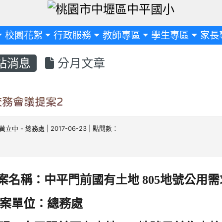
定
校園花絮
行政服務
教師專區
學生專區
家長
站消息
分月文章
校務會議提案2
黃立中
-
總務處
| 2017-06-23 | 點閱數：
地號公用需
名稱：中平門前國有土地 805
案單位：總務處