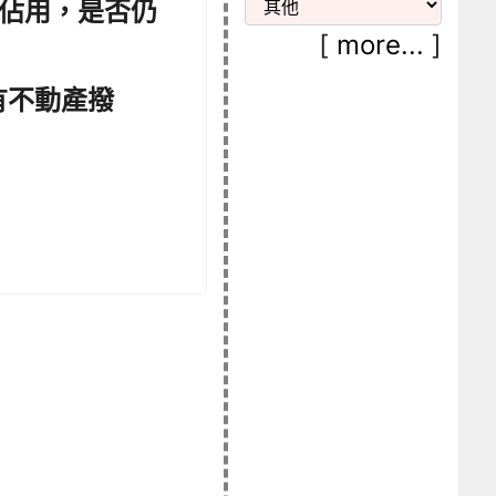
佔用，是否仍
[
more...
]
有不動產撥