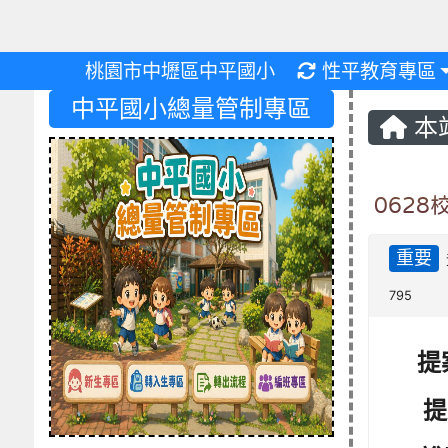
重新取得佈景設
桃園市中壢區中平國小
性平教育專區
中平國小總量管制專區
本
0628
重要
795
提案
提