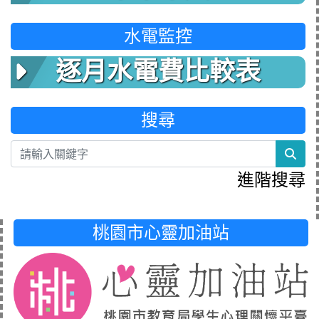
水電監控
逐月水電費比較表
搜尋
sea
進階搜尋
桃園市心靈加油站