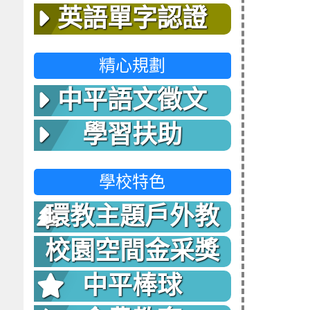
英語單字認證
精心規劃
中平語文徵文
學習扶助
學校特色
環教主題戶外教
室
校園空間金采獎
中平棒球