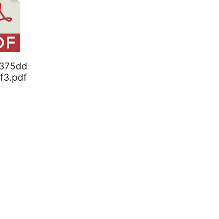
6375dd
f3.pdf