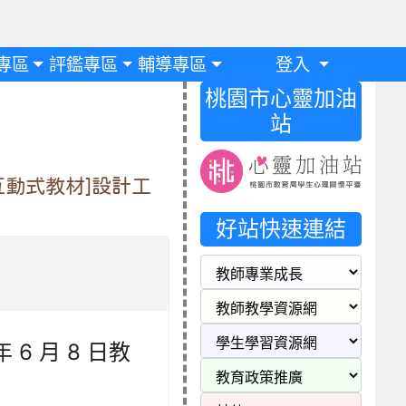
專區
評鑑專區
輔導專區
登入
桃園市心靈加油
站
互動式教材]設計工
好站快速連結
6 月 8 日教