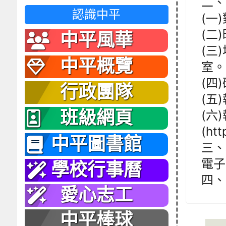
二、
認識中平
(一
(二)
中平風華
(三
中平概覽
室。
(四
行政團隊
(五
班級網頁
(六
(htt
中平圖書館
三、
電子郵
學校行事曆
四、
愛心志工
中平棒球