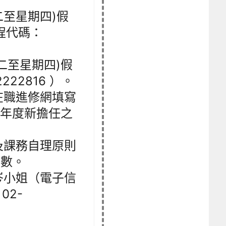
期二至星期四)假
程代碼：
星期二至星期四)假
22816 ）。
在職進修網填寫
本年度新擔任之
及課務自理原則
時數。
岑小姐（電子信
02-