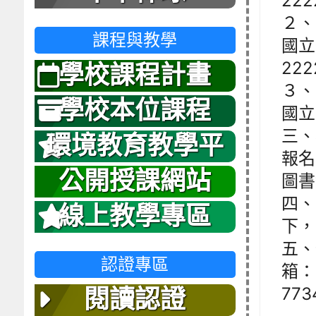
222
２、
課程與教學
國立
222
學校課程計畫
３、
學校本位課程
國立
三、
環境教育教學平
報名表
台
公開授課網站
圖書
四、
線上教學專區
下，
五、
認證專區
箱： 
773
閱讀認證