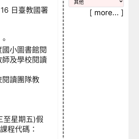
 16 日臺教國署
[
more...
]
止。
度國小圖書館閱
教師及學校閱讀
校閱讀團隊教
星期三至星期五)假
（課程代碼：