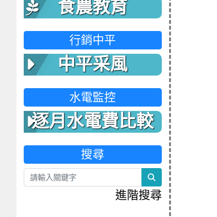
食農教育
行銷中平
中平采風
水電監控
逐月水電費比較
表
搜尋
search
進階搜尋