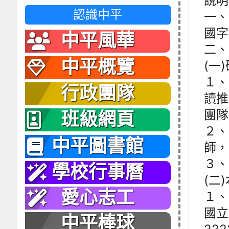
說明
認識中平
一、
國字
中平風華
二、
中平概覽
(一
１、
行政團隊
讀推
團隊
班級網頁
２、
中平圖書館
師，
３、
學校行事曆
(二
愛心志工
１、
國立
中平棒球