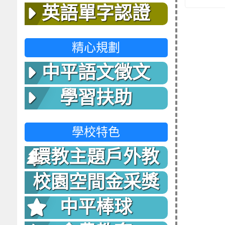
英語單字認證
精心規劃
中平語文徵文
學習扶助
學校特色
環教主題戶外教
室
校園空間金采獎
中平棒球