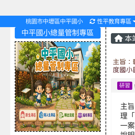
重新取得佈景設
桃園市中壢區中平國小
性平教育專區
中平國小總量管制專區
本
主旨：
度國小
研習
主旨
理「
一案