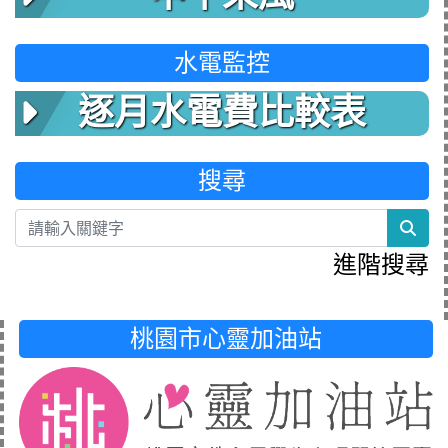
水電監控
逐月水電費比較表
搜尋
sea
進階搜尋
桃園市心靈加油站