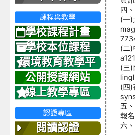
資訊
四、
課程與教學
(一
mag
學校課程計畫
773
學校本位課程
(二)
a12
環境教育教學平
(三
台
公開授課網站
ling
(四
線上教學專區
syn
五、
認證專區
報名表
六、
閱讀認證