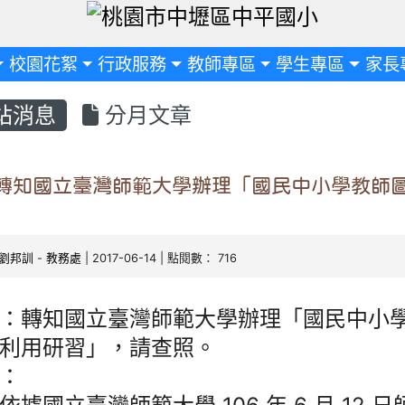
定
校園花絮
行政服務
教師專區
學生專區
家長
站消息
分月文章
轉知國立臺灣師範大學辦理「國民中小學教師
劉邦訓
-
教務處
| 2017-06-14 | 點閱數： 716
：轉知國立臺灣師範大學辦理「國民中小
利用研習」，請查照。
：