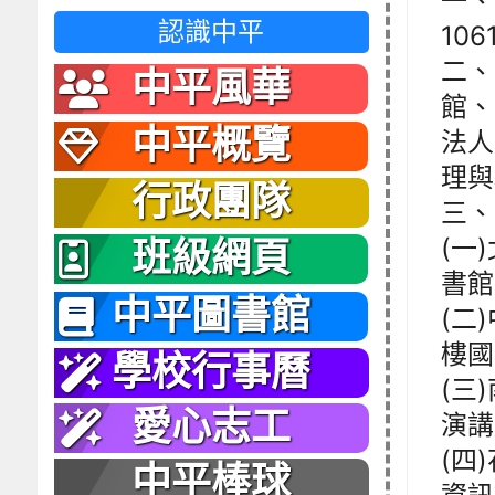
一、
認識中平
10
二、
中平風華
館、
中平概覽
法人
理與
行政團隊
三、
(一
班級網頁
書館
中平圖書館
(二
樓國
學校行事曆
(三
愛心志工
演講
(四
中平棒球