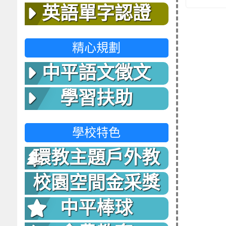
英語單字認證
精心規劃
中平語文徵文
學習扶助
學校特色
環教主題戶外教
室
校園空間金采獎
中平棒球