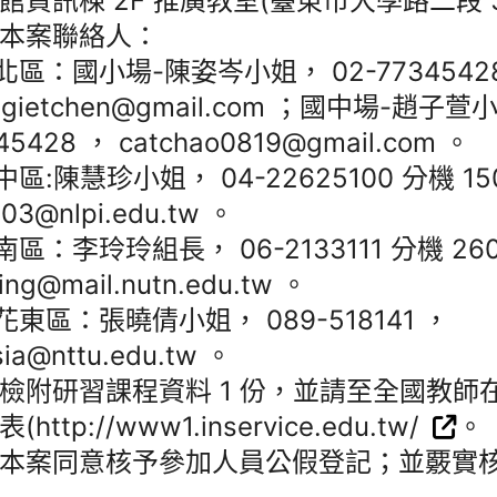
館資訊棟 2F 推廣教室(臺東市大學路二段 3
本案聯絡人：
)北區：國小場-陳姿岑小姐， 02-7734542
gietchen@gmail.com ；國中場-趙子萱
45428 ， catchao0819@gmail.com 。
中區:陳慧珍小姐， 04-22625100 分機 15
103@nlpi.edu.tw 。
)南區：李玲玲組長， 06-2133111 分機 26
ling@mail.nutn.edu.tw 。
)花東區：張曉倩小姐， 089-518141 ，
sia@nttu.edu.tw 。
檢附研習課程資料 1 份，並請至全國教師
(http://www1.inservice.edu.tw/
。
本案同意核予參加人員公假登記；並覈實