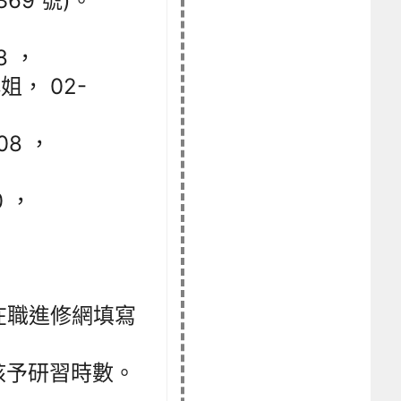
69 號)。
8 ，
小姐， 02-
08 ，
0 ，
在職進修網填寫
核予研習時數。