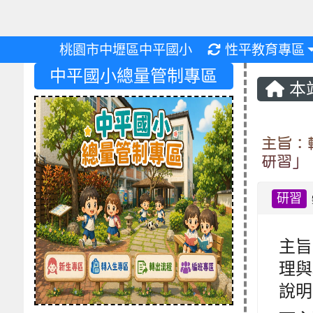
重新取得佈景設
桃園市中壢區中平國小
性平教育專區
中平國小總量管制專區
本
主旨：
研習」
研習
主旨
理與
說明