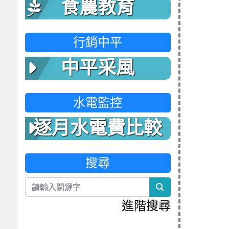
食農教育
行銷中平
中平采風
水電監控
逐月水電費比較
表
搜尋
search
進階搜尋