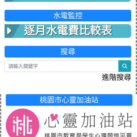
水電監控
逐月水電費比較表
搜尋
sea
進階搜尋
桃園市心靈加油站