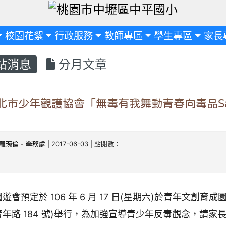
定
校園花絮
行政服務
教師專區
學生專區
家長
站消息
分月文章
北市少年觀護協會「無毒有我舞動青春向毒品Sa
羅琬倫
-
學務處
| 2017-06-03 | 點閱數：
遊會預定於 106 年 6 月 17 日(星期六)於青年文創育
青年路 184 號)舉行，為加強宣導青少年反毒觀念，請家