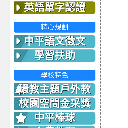
英語單字認證
精心規劃
中平語文徵文
學習扶助
學校特色
環教主題戶外教
室
校園空間金采獎
中平棒球