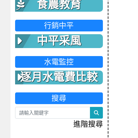
食農教育
行銷中平
中平采風
水電監控
逐月水電費比較
表
搜尋
search
進階搜尋