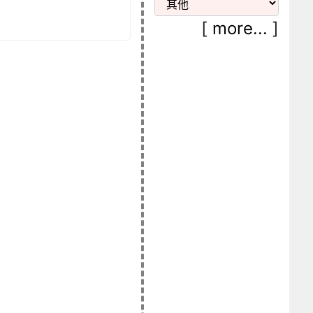
[
more...
]