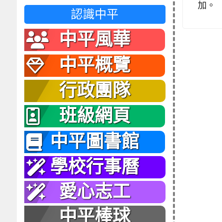
加。
認識中平
中平風華
中平概覽
行政團隊
班級網頁
中平圖書館
學校行事曆
愛心志工
中平棒球