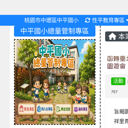
重新取得佈景設
桃園市中壢區中平國小
性平教育專區
中平國小總量管制專區
本
函轉臺
園遊會
活動
757
旨揭園
祥里