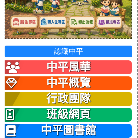
認識中平
中平風華
中平概覽
行政團隊
班級網頁
中平圖書館