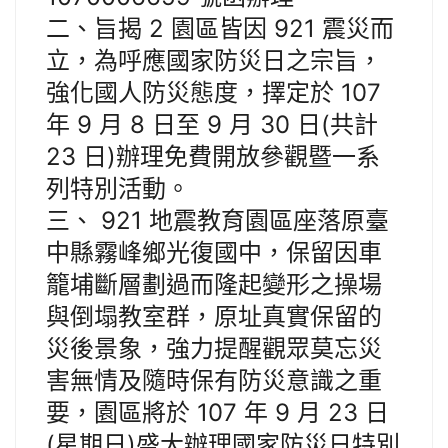
二、旨揭 2 園區皆因 921 震災而
立，為呼應國家防災日之宗旨，
強化國人防災態度，擇定於 107
年 9 月 8 日至 9 月 30 日(共計
23 日)辦理免費開放參觀暨一系
列特別活動。
三、 921 地震教育園區座落原臺
中縣霧峰鄉光復國中，保留因車
籠埔斷層劃過而隆起變形之操場
與倒塌教室群，原址真實保留的
災後景象，強力提醒觀眾莫忘災
害無情及隨時保有防災意識之重
要，園區將於 107 年 9 月 23 日
(星期日)盛大辦理國家防災日特別