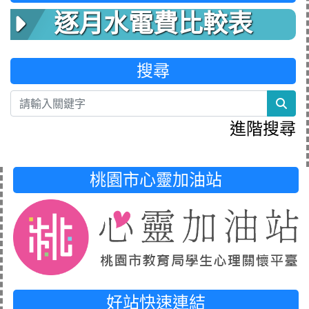
逐月水電費比較表
搜尋
sea
進階搜尋
桃園市心靈加油站
好站快速連結