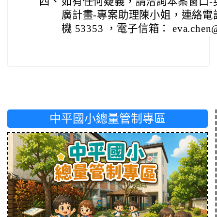
四、
如有任何疑義，請洽詢本案窗口-
廣計畫-專案助理陳小姐，連絡電話:（ 0
機 53353 ，電子信箱： eva.chen@ma
中平國小總量管制專區