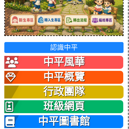
認識中平
中平風華
中平概覽
行政團隊
班級網頁
中平圖書館