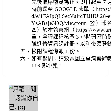
先後順序額滿為止。即日起至 7 月
時前逕至 GOOGLE 表單（ https://do
d/e/1FAIpQLSecVuirdTIJHUi28
YzABaje3i0Q/viewform
）報名
四）於本館官網（ https://www.arte
單，全程課程核予 3 小時研習
職進修資訊網註冊，以利後續登
五、
檢附課程海報 1 份。
六、
如有疑問，請致電國立臺灣藝術教育館 
116 鄭小姐。