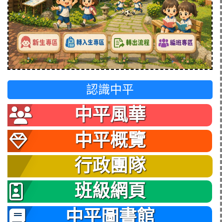
認識中平
中平風華
中平概覽
行政團隊
班級網頁
中平圖書館