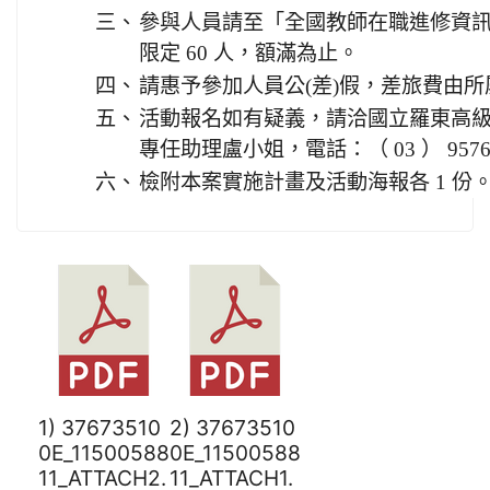
三、
參與人員請至「全國教師在職進修資
限定 60 人，額滿為止。
四、
請惠予參加人員公(差)假，差旅費由
五、
活動報名如有疑義，請洽國立羅東高
專任助理盧小姐，電話：（ 03 ） 95769
六、
檢附本案實施計畫及活動海報各 1 份
1) 37673510
2) 37673510
0E_11500588
0E_11500588
11_ATTACH2.
11_ATTACH1.