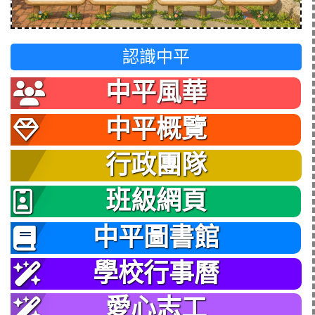
認識中平
中平風華
中平概覽
行政團隊
班級網頁
中平圖書館
學校行事曆
愛心志工