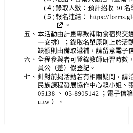
(４)
錄取人數：預計招收 30 名
(５)
報名連結： https://forms.g
。
五、
本活動由計畫專款補助食宿與交
一安排）；錄取名單原則上於活
缺額則由備取遞補，請留意電子
六、
全程參與者可登錄教師研習時數
員公（差）假登記。
七、
針對前揭活動若有相關疑問，請
民族課程發展協作中心賴小姐、張小
05138 、 03-8905142 ；電子信箱：
u.tw ）。