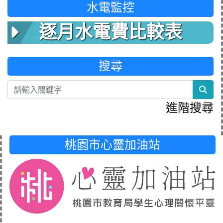
水電監控
逐月水電費比較表
搜尋
sea
進階搜尋
桃園市心靈加油站