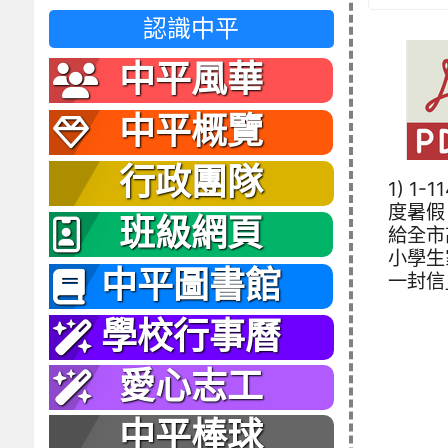
認識中平
中平風華
中平概覽
行政團隊
1) 1-
度暑假
班級網頁
給全市
小學生
中平圖書館
一封信」
學校行事曆
愛心志工
中平棒球