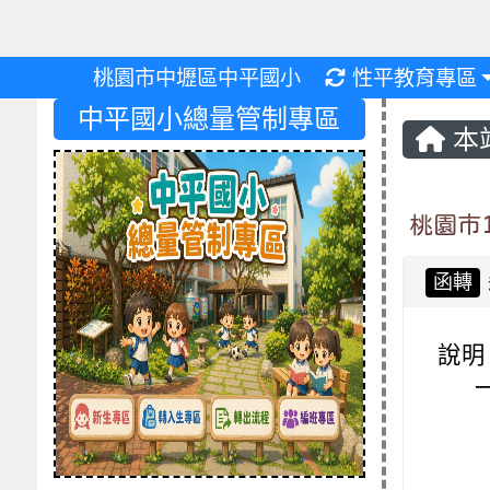
重新取得佈景設
桃園市中壢區中平國小
性平教育專區
中平國小總量管制專區
本
桃園市
函轉
說明