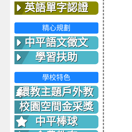
英語單字認證
精心規劃
中平語文徵文
學習扶助
學校特色
環教主題戶外教
室
校園空間金采獎
中平棒球