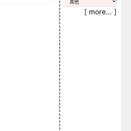
[
more...
]