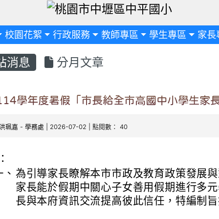
定
校園花絮
行政服務
教師專區
學生專區
家長
站消息
分月文章
114學年度暑假「市長給全市高國中小學生家
洪珮嘉
-
學務處
| 2026-07-02 | 點閱數： 40
：
一、
為引導家長瞭解本市市政及教育政策發展與
家長能於假期中關心子女善用假期進行多元
長與本府資訊交流提高彼此信任，特編制旨