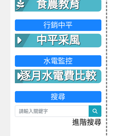
食農教育
行銷中平
中平采風
水電監控
逐月水電費比較
表
搜尋
search
進階搜尋