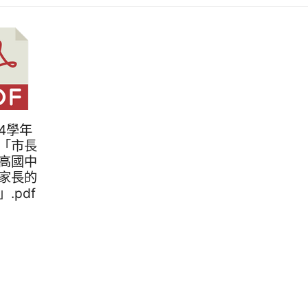
114學年
「市長
高國中
家長的
.pdf