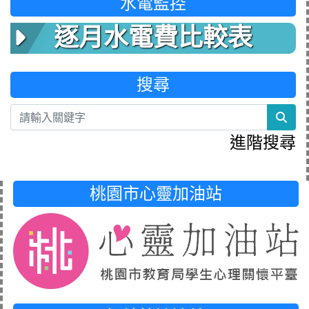
水電監控
逐月水電費比較表
搜尋
sea
進階搜尋
桃園市心靈加油站