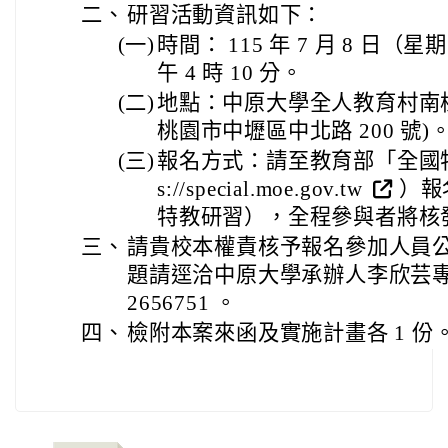
二、
研習活動資訊如下：
(一)
時間： 115 年 7 月 8 日（星
午 4 時 10 分。
(二)
地點：中原大學全人教育村南棟 2
桃園市中壢區中北路 200 號)
(三)
報名方式：請至教育部「全國特殊
s://special.moe.gov.tw
）報
特教研習），全程參與者將核
三、
請貴校本權責核予報名參加人員公
題請逕洽中原大學承辦人李欣芸專案
2656751 。
四、
檢附本案來函及實施計畫各 1 份