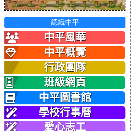
認識中平
中平風華
中平概覽
行政團隊
班級網頁
中平圖書館
學校行事曆
愛心志工