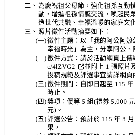
二、
為慶祝祖父母節，強化祖孫互動
動，增進祖孫情感交流，喚起民
造世代共融、幸福溫暖的家庭文
三、
照片徵件活動摘要如下：
(一)
徵件主題：以「我的阿公阿嬤
幸福時光」為主，分享阿公、
(二)
徵件方式：請於活動網頁上傳繳交(網址：
c/4lZVG2
並附上 1 張照片
投稿規範及評選事宜請詳網頁
(三)
徵件期間：自即日起至 115 年 7
時止。
(四)
獎項：優等 5 組(禮券 5,000 元
元)。
(五)
評選公告：預計於 115 年 8 
果，