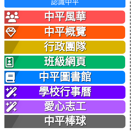
認識中平
中平風華
中平概覽
行政團隊
班級網頁
中平圖書館
學校行事曆
愛心志工
中平棒球