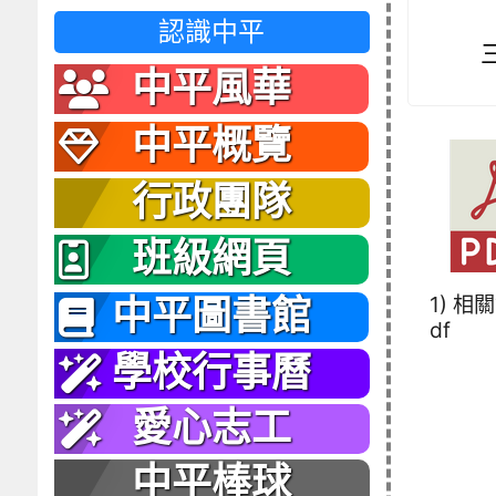
認識中平
中平風華
中平概覽
行政團隊
班級網頁
1) 相
中平圖書館
df
學校行事曆
愛心志工
中平棒球