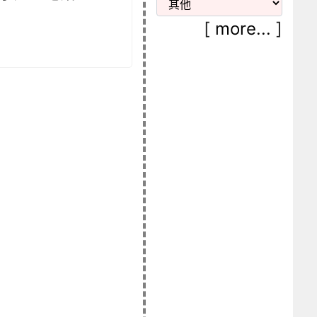
[
more...
]