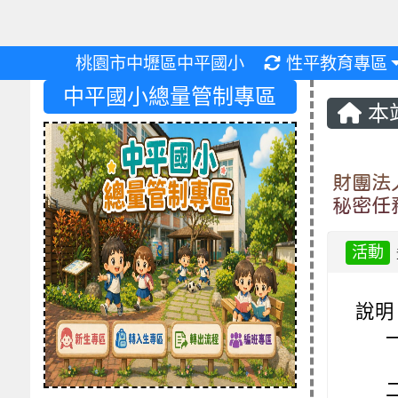
重新取得佈景設
桃園市中壢區中平國小
性平教育專區
中平國小總量管制專區
本
財團法
秘密任
活動
說明