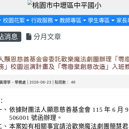
定
校園花絮
行政服務
教師專區
學生專區
家長
站消息
分月文章
人顯恩慈善基金會委託歡樂魔法劇團辦理「零廢
務」校園巡演計畫及「零廢棄創意改造」入班
黃瓈葶
-
學務處
| 2026-06-23 | 點閱數： 46
：
一、
依據財團法人顯恩慈善基金會 115 年 6 月 9
506001 號函辦理。
二、
本案如有相關事宜請洽歡樂魔法劇團簡慧君