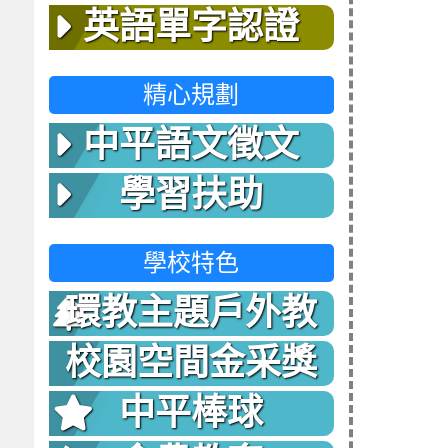
英語單字認證
精心規劃
中平語文徵文
學習扶助
學校特色
環教主題戶外教
室
校園空間金采獎
中平棒球