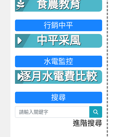
食農教育
行銷中平
中平采風
水電監控
逐月水電費比較
表
搜尋
search
進階搜尋