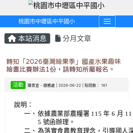
桃園市中壢區中平國小
本站消息
分月文章
轉知「2026臺灣繪果季」國產水果趣味
繪畫比賽辦法1份，請轉知所屬報名。
活動
陳青宜
-
總務處
| 2026-06-22 | 點閱數： 161
說明：
一、
依據農業部農糧署 115 年 6 月 11
5 號函辦理。
二、
為落實食農教育理念，引導國人