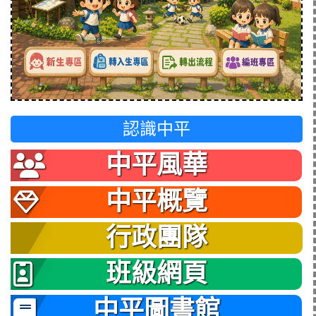
認識中平
中平風華
中平概覽
行政團隊
班級網頁
中平圖書館