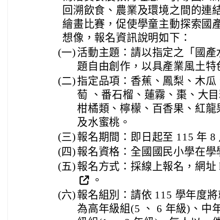
回溯飲食、農業及環境之間的連
繪畫比賽，促使學童主動探索國
想像，報名資訊說明如下：
(一)
活動主題：請以指定之「國產
題自由創作，以具產業風土特
(二)
指定品項：香蕉、鳳梨、木瓜
萄 、番石榴、蓮霧、棗、大
柑橘類、檸檬、百香果、紅龍
及水蜜桃。
(三)
報名期間：即日起至 115 年 8 
(四)
報名資格：全國國民小學在學
(五)
報名方式：採線上報名，網址 https:/
。
(六)
報名組別：請依 115 學年
為高年級組(5 、 6 年級)、中年