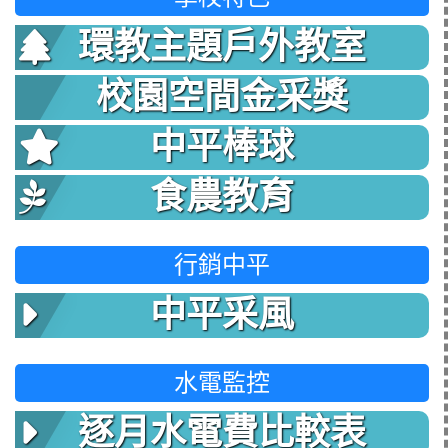
環教主題戶外教室
校園空間金采獎
中平棒球
食農教育
行銷中平
中平采風
水電監控
逐月水電費比較表