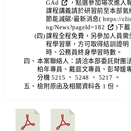
GAd
，點選參加場次進入
課程講義請於研習前至本部氣
節能減碳/最新消息( https://clima
ng/News?pageId=182
)下
(四)
課程全程免費，另參加人員需
程學習單，方可取得結訓證明；
時、公務員終身學習時數。
四、
本案聯絡人：請洽本部委託財團
柏年專員、戴庭文專員、彭琴媛專員，電
分機 5215 、 5248 、 5217 。
五、
檢附原函及相關資料各 1 份。