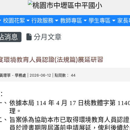
定
校園花絮
行政服務
教師專區
學生專區
家長
站消息
分月文章
年度環境教育人員認證(法規篇)展延研習
黃瓈葶
-
學務處
| 2026-06-12 | 點閱數： 44
：
一、
依據本局 114 年 4 月 17 日桃教體字第 114
理。
二、
旨案係為協助本市已取得環境教育人員認證
員於證書期限屆滿前申請展延，俾利後續於