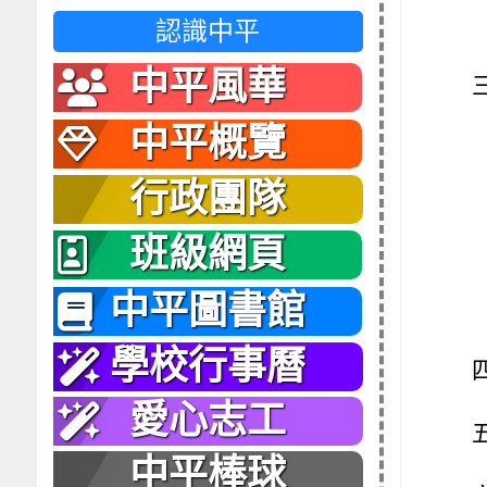
認識中平
中平風華
中平概覽
行政團隊
班級網頁
中平圖書館
學校行事曆
愛心志工
中平棒球