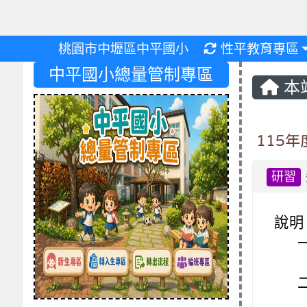
重新取得佈景設
桃園市中壢區中平國小
性平教育專區
中平國小總量管制專區
本
115
研習
說明