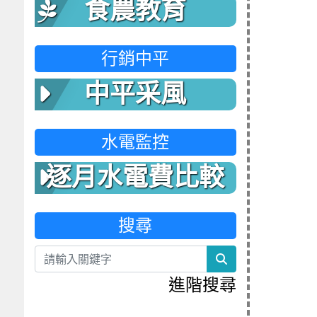
食農教育
行銷中平
中平采風
水電監控
逐月水電費比較
表
搜尋
search
進階搜尋