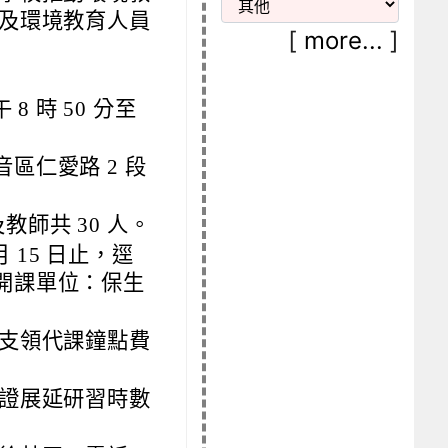
及環境教育人員
[
more...
]
 8 時 50 分至
區仁愛路 2 段
師共 30 人。
 15 日止，逕
開課單位：保生
支領代課鐘點費
證展延研習時數