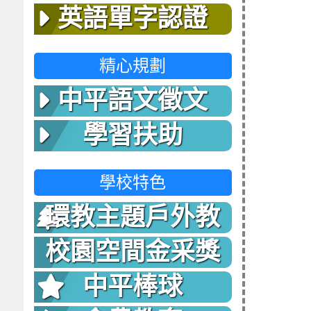
英語單字認證
精心規劃
中平語文徵文
學習扶助
學校特色
環教主題戶外教
室
校園空間金采獎
中平棒球