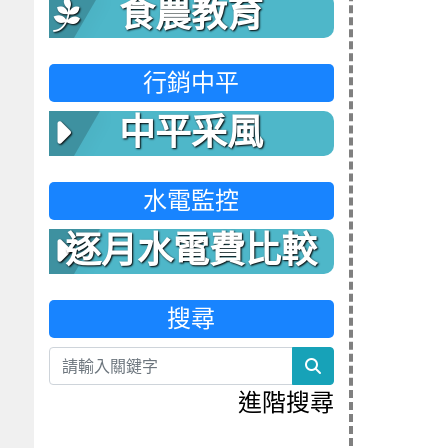
食農教育
行銷中平
中平采風
水電監控
逐月水電費比較
表
搜尋
search
進階搜尋