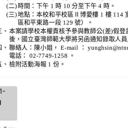
(二)
時間：下午 1 時 10 分至下午 4 時。
(三)
地點：本校和平校區Ⅱ博愛樓 1 樓 114
區和平東路一段 129 號）。
三、
本案請學校本權責核予參與教師公(差)假登
後，國立臺灣師範大學將另函通知錄取人員
四、
聯絡人：陳小姐， E-mail ： yunghsin@ntnu
電話： 02-7749-1258 。
五、
檢附活動海報 1 份。