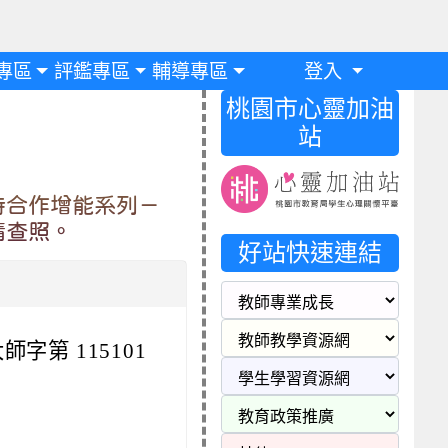
專區
評鑑專區
輔導專區
登入
桃園市心靈加油
站
特合作增能系列－
請查照。
好站快速連結
師字第 115101