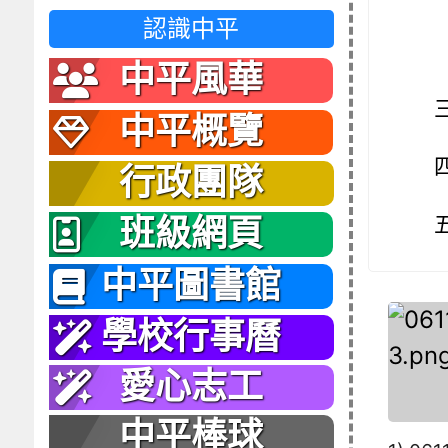
認識中平
中平風華
中平概覽
行政團隊
班級網頁
中平圖書館
學校行事曆
愛心志工
中平棒球