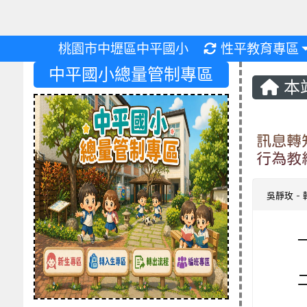
重新取得佈景設
桃園市中壢區中平國小
性平教育專區
中平國小總量管制專區
本
訊息轉
行為教
吳靜玫
-