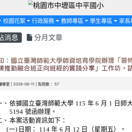
定
校園花絮
行政服務
教師專區
學生專區
家長
站消息
分月文章
知：國立臺灣師範大學師資培育學院辦理「普
練推動融合班正向班經的實踐分享」工作坊，
輔導室
| 2026-06-11 | 點閱數： 57
一、
依據國立臺灣師範大學 115 年 6 月 1 日師大
5194 號函辦理。
二、
本案活動資訊如下：
(一)
日期： 114 年 6 月 12 日（星期五）。