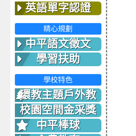
英語單字認證
精心規劃
中平語文徵文
學習扶助
學校特色
環教主題戶外教
室
校園空間金采獎
中平棒球