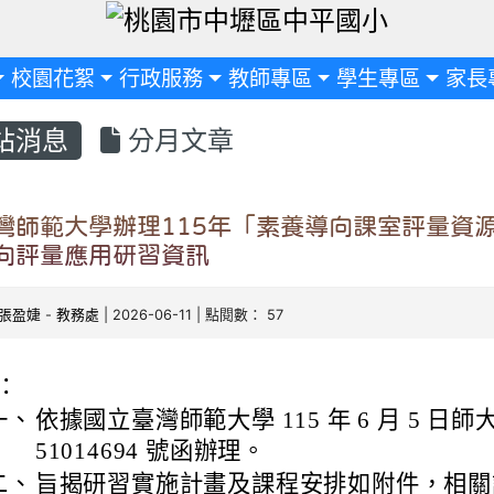
定
校園花絮
行政服務
教師專區
學生專區
家長
站消息
分月文章
灣師範大學辦理115年「素養導向課室評量資
向評量應用研習資訊
張盈婕
-
教務處
| 2026-06-11 | 點閱數： 57
：
一、
依據國立臺灣師範大學 115 年 6 月 5 日師
51014694 號函辦理。
二、
旨揭研習實施計畫及課程安排如附件，相關