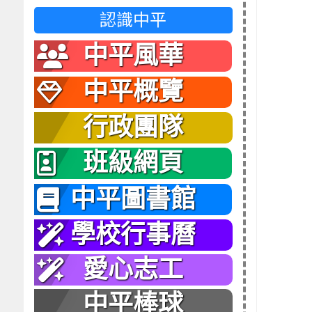
認識中平
中平風華
中平概覽
行政團隊
班級網頁
中平圖書館
學校行事曆
愛心志工
中平棒球