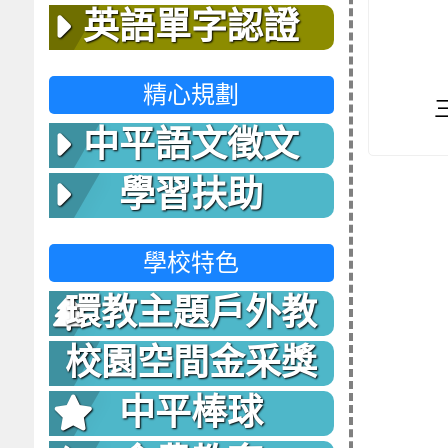
英語單字認證
精心規劃
中平語文徵文
學習扶助
學校特色
環教主題戶外教
室
校園空間金采獎
中平棒球