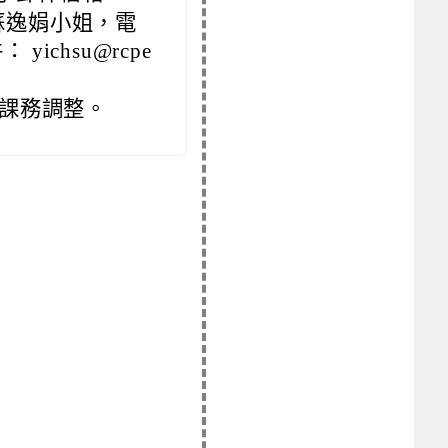
蘇逸娟小姐，電
 yichsu@rcpe
課務調整。