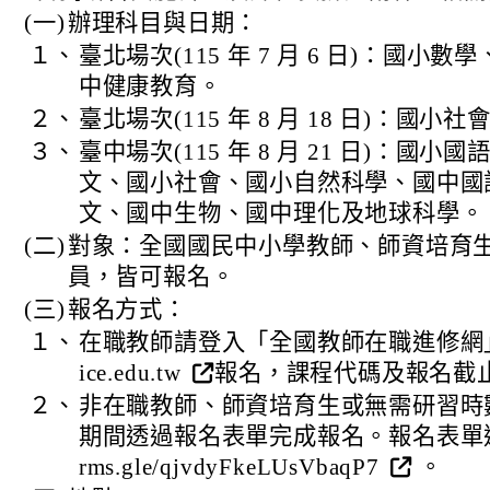
(一)
辦理科目與日期：
１、
臺北場次(115 年 7 月 6 日)：國小
中健康教育。
２、
臺北場次(115 年 8 月 18 日)：國小社
３、
臺中場次(115 年 8 月 21 日)：國
文、國小社會、國小自然科學、國中國
文、國中生物、國中理化及地球科學。
(二)
對象：全國國民中小學教師、師資培育
員，皆可報名。
(三)
報名方式：
１、
在職教師請登入「全國教師在職進修網」(http
ice.edu.tw
報名，課程代碼及報名截止
２、
非在職教師、師資培育生或無需研習時
期間透過報名表單完成報名。報名表單連結： h
rms.gle/qjvdyFkeLUsVbaqP7
。