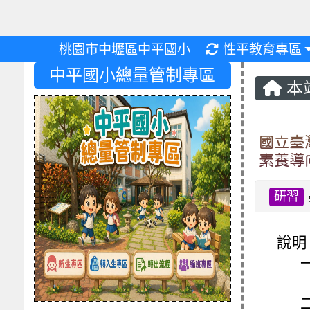
重新取得佈景設
桃園市中壢區中平國小
性平教育專區
中平國小總量管制專區
本
國立臺
素養導
研習
說明