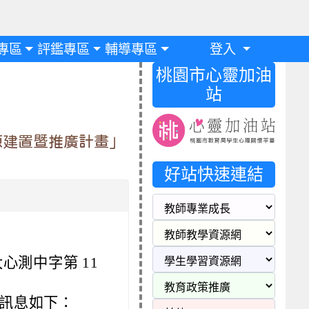
專區
評鑑專區
輔導專區
登入
桃園市心靈加油
站
源建置暨推廣計畫」
好站快速連結
大心測中字第 11
訊息如下：