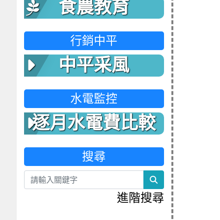
食農教育
行銷中平
中平采風
水電監控
逐月水電費比較
表
搜尋
search
進階搜尋