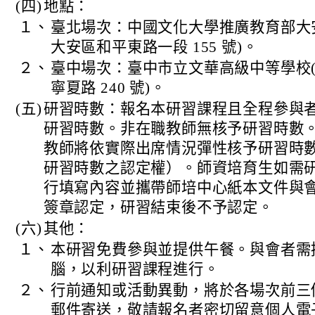
(四)
地點：
１、
臺北場次：中國文化大學推廣教育部大
大安區和平東路一段 155 號)。
２、
臺中場次：臺中市立文華高級中等學校
寧夏路 240 號)。
(五)
研習時數：報名本研習課程且全程參與者，
研習時數。非在職教師無核予研習時數
教師將依實際出席情況彈性核予研習時
研習時數之認定權）。師資培育生如需
行填寫內容並攜帶師培中心紙本文件與
簽章認定，研習結束後不予認定。
(六)
其他：
１、
本研習免費參與並提供午餐。與會者需
腦，以利研習課程進行。
２、
行前通知或活動異動，將於各場次前三
郵件寄送，敬請報名者密切留意個人電