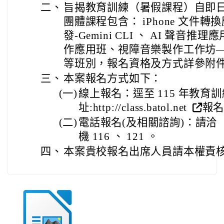
二、
旨揭教育訓練（暑假課程）自即日
團體課程包含： iPhone 文件轉
發-Gemini CLI 、 AI 聲音推理應
作應用班、視障音樂製作工作坊—
等班別，報名資格及方式詳參附
三、
本案報名方式如下：
(一)
線上報名：逕至 115 年教
址:http://class.batol.net
報
(二)
電話報名(及相關諮詢)：請洽（ 02
機 116 、 121 。
四、
本案貴校報名出席人員請本權責核