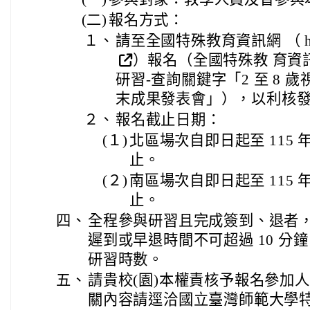
(二)
報名方式：
１、
請至全國特殊教育資訊網 （ https://
）報名（全國特殊教 育資
研習-查詢關鍵字「2 至 8
末成果發表會」），以利核
２、
報名截止日期：
(１)
北區場次自即日起至 115 年
止。
(２)
南區場次自即日起至 115 年
止。
四、
全程參與研習且完成簽到、退者，
遲到或早退時間不可超過 10 分
研習時數。
五、
請貴校(園)本權責核予報名參加人
關內容請逕洽國立臺灣師範大學