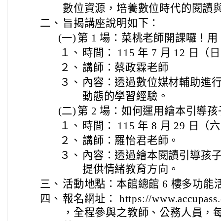
數位資源，培養數位時代的閱讀
二、
旨揭講座說明如下：
(一)
第 1 場：菜桃老師開課囉！用
１、
時間： 115 年 7 月 12 日（
２、
講師：蔡政霖老師
３、
內容：透過數位媒材輔助進
動態的學習經驗。
(二)
第 2 場：如何運用繪本引導
１、
時間： 115 年 8 月 29 日（
２、
講師：羅怡君老師。
３、
內容：透過繪本閱讀引導孩
提供情緒教育方向。
三、
活動地點：本館總館 6 樓多功能
四、
報名網址： https://www.accupass
，全程參與之教師、公務人員，每