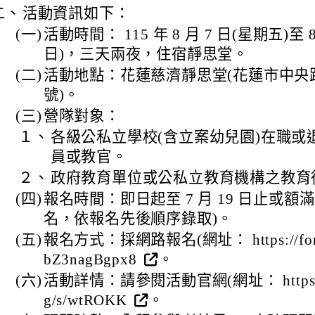
二、
活動資訊如下：
(一)
活動時間： 115 年 8 月 7 日(星期五)至 8
日)，三天兩夜，住宿靜思堂。
(二)
活動地點：花蓮慈濟靜思堂(花蓮市中央路 3
號)。
(三)
營隊對象：
１、
各級公私立學校(含立案幼兒園)在職或
員或教官。
２、
政府教育單位或公私立教育機構之教育
(四)
報名時間：即日起至 7 月 19 日止或額滿
名，依報名先後順序錄取)。
(五)
報名方式：採網路報名(網址： https://forms
bZ3nagBgpx8
。
(六)
活動詳情：請參閱活動官網(網址： https://url
g/s/wtROKK
。