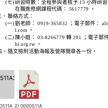
(七)
研習時數：全程參與者核予 13 小時研
在職進修網課程代碼： 5617779 。
三、
聯絡方式：
(一)
劉老師： 0919-365832 ；電子郵件： alic
l.com 。
(二)
陳小姐： 03-8266779 轉 281 ；電子郵件： 
hi.org.tw 。
四、
隨文檢附活動海報及營隊簡章各一份。
00511A
2) 0000511A