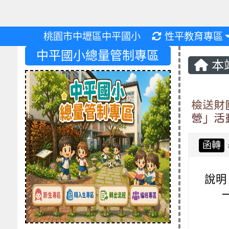
重新取得佈景設
桃園市中壢區中平國小
性平教育專區
中平國小總量管制專區
本
檢送財
營」活
函轉
說明