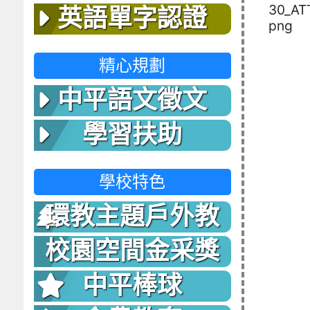
30_AT
英語單字認證
png
精心規劃
中平語文徵文
學習扶助
學校特色
環教主題戶外教
室
校園空間金采獎
中平棒球