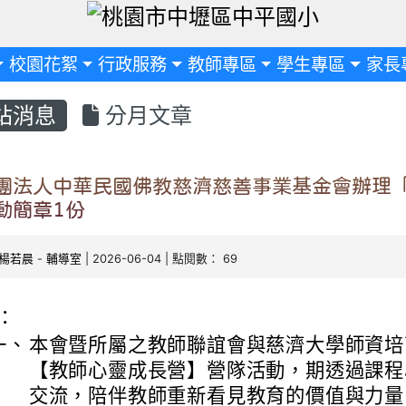
定
校園花絮
行政服務
教師專區
學生專區
家長
站消息
分月文章
團法人中華民國佛教慈濟慈善事業基金會辦理
動簡章1份
楊若晨
-
輔導室
| 2026-06-04 | 點閱數： 69
：
一、
本會暨所屬之教師聯誼會與慈濟大學師資培
【教師心靈成長營】營隊活動，期透過課程
交流，陪伴教師重新看見教育的價值與力量