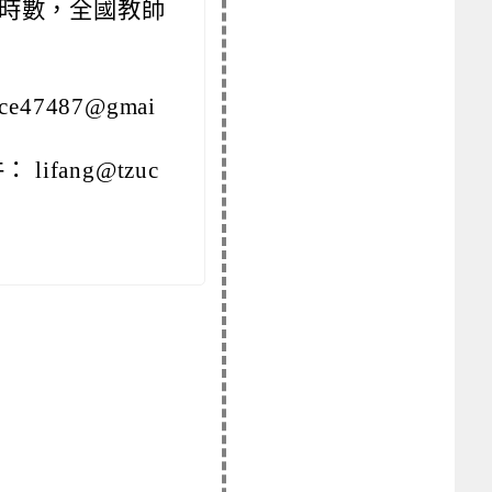
習時數，全國教師
e47487@gmai
lifang@tzuc