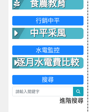
食農教育
行銷中平
中平采風
水電監控
逐月水電費比較
表
搜尋
search
進階搜尋