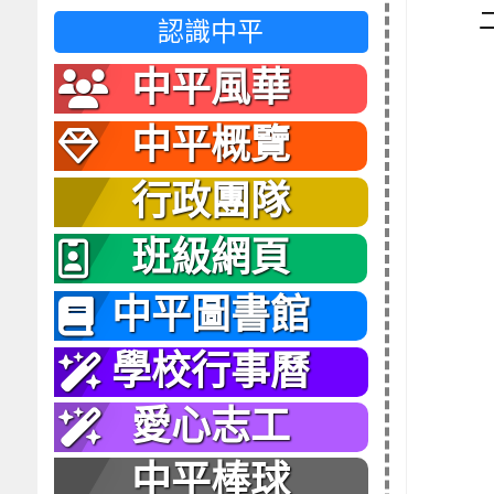
認識中平
中平風華
中平概覽
行政團隊
班級網頁
中平圖書館
學校行事曆
愛心志工
中平棒球