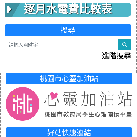
逐月水電費比較表
搜尋
sea
進階搜尋
桃園市心靈加油站
好站快速連結