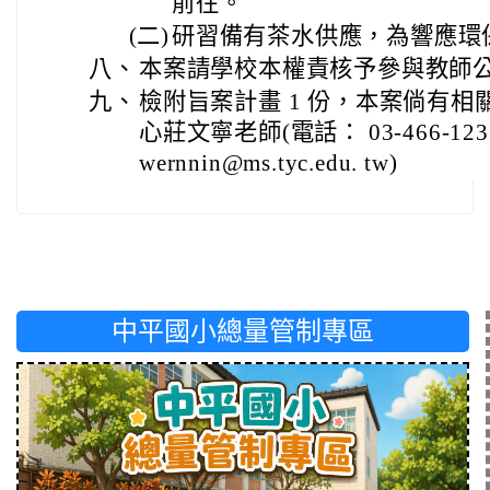
前往。
(二)
研習備有茶水供應，為響應環
八、
本案請學校本權責核予參與教師公
九、
檢附旨案計畫 1 份，本案倘有
心莊文寧老師(電話： 03-466-12
wernnin@ms.tyc.edu. tw)
中平國小總量管制專區