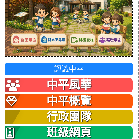
認識中平
中平風華
中平概覽
行政團隊
班級網頁