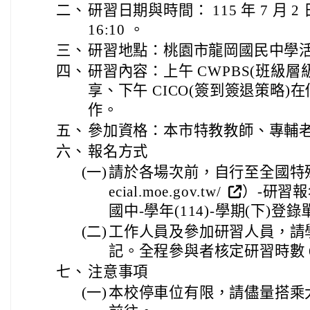
二、
研習日期與時間： 115 年 7 月 2
16:10 。
三、
研習地點：桃園市龍岡國民中學
四、
研習內容：上午 CWPBS(班級
享、下午 CICO(簽到簽退策略
作。
五、
參加資格：本市特教教師、專輔
六、
報名方式
(一)
請於各場次前，自行至全國特殊教育資
ecial.moe.gov.tw/
）-研習報
國中-學年(114)-學期(下)登
(二)
工作人員及參加研習人員，請
記。全程參與者核定研習時數 
七、
注意事項
(一)
本校停車位有限，請儘量搭乘