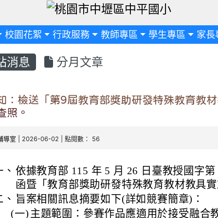
定
校園花絮
行政服務
教師專區
學生專區
家長
站消息
分月文章
知：檢送「第9屆教育部獎助研發特殊教育教材
查照。
輔導室
| 2026-06-02 | 點閱數： 56
一、
依據教育部 115 年 5 月 26 日臺教授國字第 1
函暨「教育部獎助研發特殊教育教材教具實
二、
旨案相關訊息摘要如下(詳如競賽簡章)：
(一)
主題範圍：參賽作品應適用於接受融合