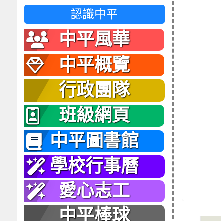
認識中平
中平風華
中平概覽
行政團隊
班級網頁
中平圖書館
學校行事曆
愛心志工
中平棒球