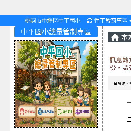
重新取得佈景設
桃園市中壢區中平國小
性平教育專區
中平國小總量管制專區
本
訊息轉
份，請
吳靜玫
-