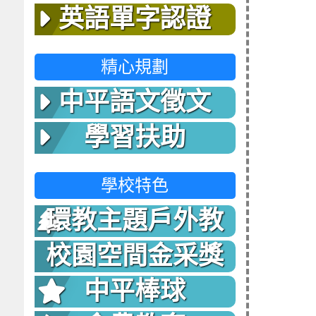
英語單字認證
精心規劃
中平語文徵文
學習扶助
學校特色
環教主題戶外教
室
校園空間金采獎
中平棒球