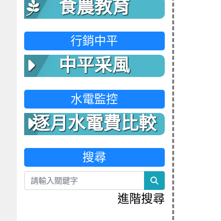
食農教育
行銷中平
中平采風
水電監控
逐月水電費比較
表
搜尋
search
進階搜尋