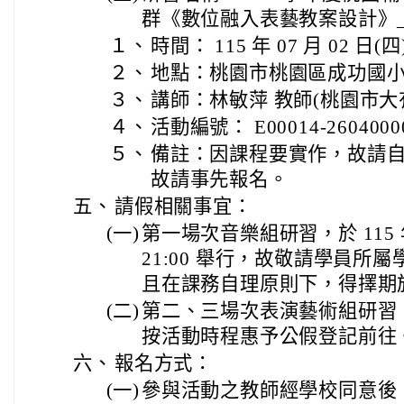
群《數位融入表藝教案設計》
１、
時間： 115 年 07 月 02 日(四) 
２、
地點：桃園市桃園區成功國
３、
講師：林敏萍 教師(桃園市大
４、
活動編號： E00014-2604000
５、
備註：因課程要實作，故請
故請事先報名。
五、
請假相關事宜：
(一)
第一場次音樂組研習，於 115 年 6
21:00 舉行，故敬請學員所
且在課務自理原則下，得擇期於
(二)
第二、三場次表演藝術組研習
按活動時程惠予公假登記前往
六、
報名方式：
(一)
參與活動之教師經學校同意後