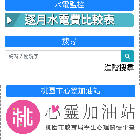
水電監控
逐月水電費比較表
搜尋
sea
進階搜尋
桃園市心靈加油站