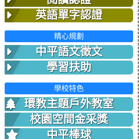
英語單字認證
精心規劃
中平語文徵文
學習扶助
學校特色
環教主題戶外教室
校園空間金采獎
中平棒球