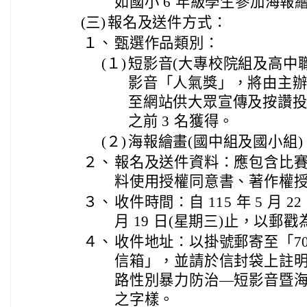
如國小 6 年級學生參加海報
(三)
報名及送件方式：
１、
甄選作品類別：
(１)
短影音(大專校院組及高中
影音「人氣獎」，將由主
至網站供大眾宣傳及按讚
之前 3 名獲得。
(２)
海報繪畫(國中組及國小組)
２、
報名及送件資料：應包含比
料使用授權同意書、著作權
３、
收件時間：自 115 年 5 月 22
月 19 日(星期三)止，以郵
４、
收件地址：以掛號郵寄至「702
信箱」，並請於信封袋上註明「
路性別暴力防治—短影音暨
之字樣。