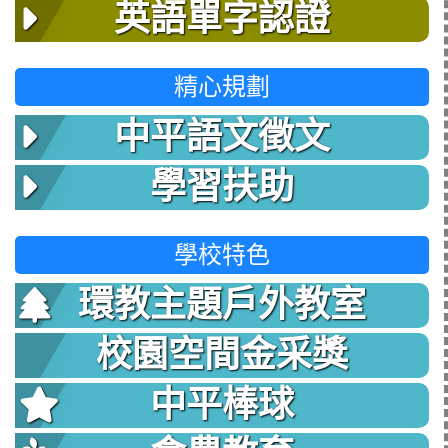
英語單字認證
精心規劃
中平語文徵文
學習扶助
學校特色
環教主題戶外教室
校園空間金采獎
中平棒球