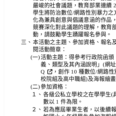
嚴峻的社會議題，教育部業連續 
學生將防治數位/網路性別暴力之
化為兼具創意與倡議意涵的作品
競賽深化對此議題的理解，教育
動，請鼓勵學生踴躍報名參與。
三、
本活動之主題、參加資格、報名
閱活動簡章：
(一)
活動主題：得參考行政院函頒
義、類型及其內涵說明」(網址： http
Q
，創作 10 種數位/網路
校院組及高中職組)及海報繪畫
(二)
參加資格：
１、
各級公私立學校之在學學生(
數以 1 件為限。
２、
若為應屆畢業生者，以後續報