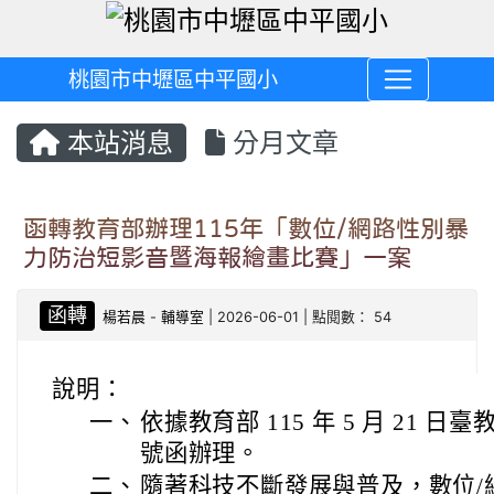
桃園市中壢區中平國小
本站消息
分月文章
函轉教育部辦理115年「數位/網路性別暴
力防治短影音暨海報繪畫比賽」一案
函轉
楊若晨
-
輔導室
| 2026-06-01 | 點閱數： 54
說明：
一、
依據教育部 115 年 5 月 21 日臺教
號函辦理。
二、
隨著科技不斷發展與普及，數位/