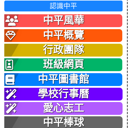
認識中平
中平風華
中平概覽
行政團隊
班級網頁
中平圖書館
學校行事曆
愛心志工
中平棒球