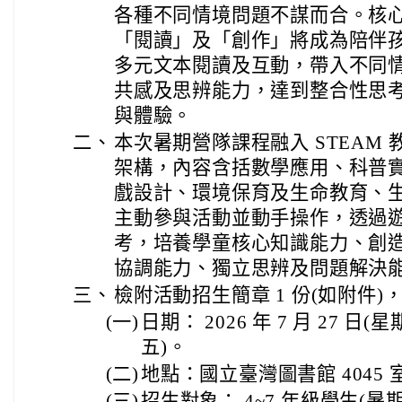
各種不同情境問題不謀而合。核
「閱讀」及「創作」將成為陪伴
多元文本閱讀及互動，帶入不同
共感及思辨能力，達到整合性思
與體驗。
二、
本次暑期營隊課程融入 STEAM
架構，內容含括數學應用、科普
戲設計、環境保育及生命教育、
主動參與活動並動手操作，透過
考，培養學童核心知識能力、創
協調能力、獨立思辨及問題解決
三、
檢附活動招生簡章 1 份(如附件
(一)
日期： 2026 年 7 月 27 日(星
五)。
(二)
地點：國立臺灣圖書館 4045
(三)
招生對象： 4~7 年級學生(暑