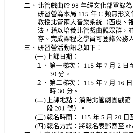
二、
北管戲曲於 98 年經文化部登錄
研習營為本局 115 年 C 類無
教授北管兩大音樂系統（西皮、
法，藉以培養北管戲曲觀眾群，
存。完成課程之學員可登錄公務
三、
研習營活動訊息如下：
(一)
上課日期：
１、
第一梯次： 115 年 7 月 2 日至
30 分。
２、
第二梯次： 115 年 7 月 16 日
時 30 分。
(二)
上課地點：漢陽北管劇團戲館
段 201 號）。
(三)
報名時間： 115 年 5 月 20 日
(四)
報名方式：將報名表郵寄至 sheujin