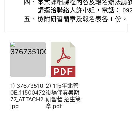
四、
本案詳細課程內容及報名辦法請
請逕洽聯絡人許小姐，電話： 0927-
五、
檢附研習簡章及報名表各 1 份。
1) 37673510
2) 115年北管
0E_11500472
後場伴奏暑期
77_ATTACH2.
研習營 招生簡
jpg
章.pdf