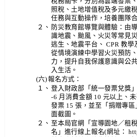
稅務關卡，分別為雲端發票
照稅、土地增值稅及多元繳
任務與互動操作，培養團隊
２、
防災教育館導覽與體驗：由
識地震、颱風、火災等常見
逃生、地震平台、 CPR 教學
從情境演練中學習火災預防
力，提升自我保護意識與公
入生活。
(六)
報名方式：
１、
登入財政部「統一發票兌獎」APP
-6 月消費金額 10 元以上
發票 15 張，並至「捐贈專
面截圖。
２、
至本局官網「宣導園地／租
名」進行線上報名(網址： https:/