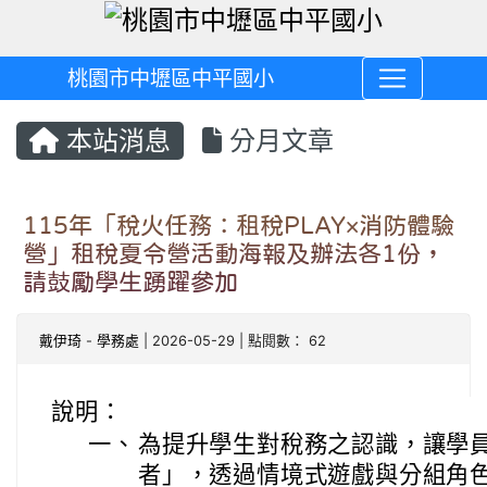
桃園市中壢區中平國小
本站消息
分月文章
115年「稅火任務：租稅PLAY×消防體驗
營」租稅夏令營活動海報及辦法各1份，
請鼓勵學生踴躍參加
戴伊琦
-
學務處
| 2026-05-29 | 點閱數： 62
說明：
一、
為提升學生對稅務之認識，讓學
者」，透過情境式遊戲與分組角