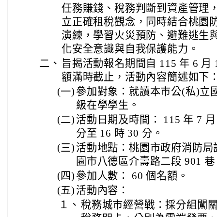
任務賺錢、稅務判斷到資產管理
立正確租稅觀念，同時結合桃園
演練，學習火災預防、避難逃生
化安全意識與自我保護能力。
二、
旨揭活動報名期間自 115 年 6 月
額滿時截止，活動內容簡述如下
(一)
參加對象：就讀本市公(私)立國民
級在學學生。
(二)
活動日期及時間： 115 年 7 月 
分至 16 時 30 分。
(三)
活動地點：桃園市政府消防局
園市八德區介壽路二段 901 巷 4
(四)
參加人數： 60 個名額。
(五)
活動內容：
１、
稅務城市經營戰：採分組闖關