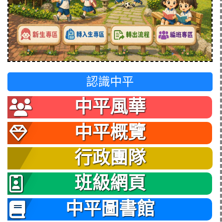
認識中平
中平風華
中平概覽
行政團隊
班級網頁
中平圖書館