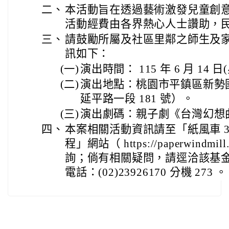
二、
本活動旨在透過藝術激發兒童創
活動經費由各界熱心人士讚助，
三、
請鼓勵所屬及社區里鄰之師生及
訊如下：
(一)
演出時間： 115 年 6 月 14 
(二)
演出地點：桃園市平鎮區新勢
延平路一段 181 號）。
(三)
演出劇碼：親子劇《台灣幻想
四、
本案相關活動資訊請至「紙風車 3
程」網站（ https://paperwindmill.
詢；倘有相關疑問，請逕洽該基
電話：(02)23926170 分機 273 。