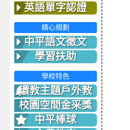
英語單字認證
精心規劃
中平語文徵文
學習扶助
學校特色
環教主題戶外教
室
校園空間金采獎
中平棒球