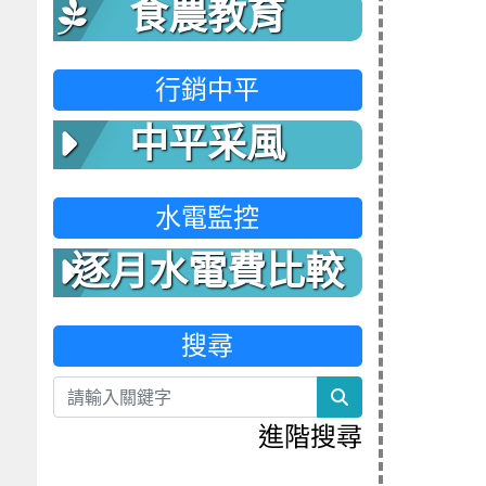
食農教育
行銷中平
中平采風
水電監控
逐月水電費比較
表
搜尋
search
進階搜尋