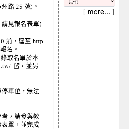
路 25 號)。
[
more...
]
請見報名表單)
 前，逕至 http
報名。
公告錄取名單於本
.tw/
，並另
車停車位，無法
參考，請參與教
饋表單，並完成