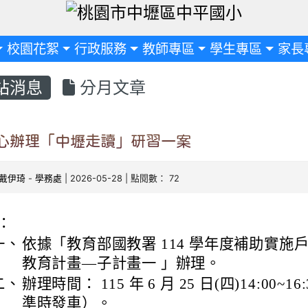
定
校園花絮
行政服務
教師專區
學生專區
家長
站消息
分月文章
心辦理「中壢走讀」研習一案
戴伊琦
-
學務處
| 2026-05-28 | 點閱數： 72
：
一、
依據「教育部國教署 114 學年度補助實施
教育計畫—子計畫一 」辦理。
二、
辦理時間： 115 年 6 月 25 日(四)14:00~16
準時發車）。