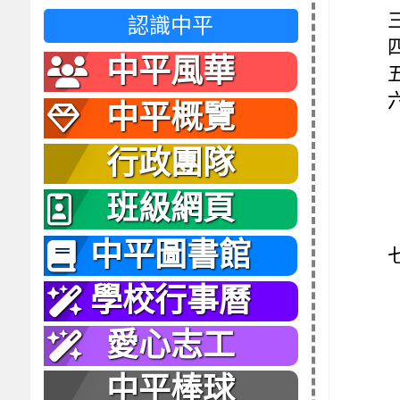
認識中平
中平風華
中平概覽
行政團隊
班級網頁
中平圖書館
學校行事曆
愛心志工
中平棒球