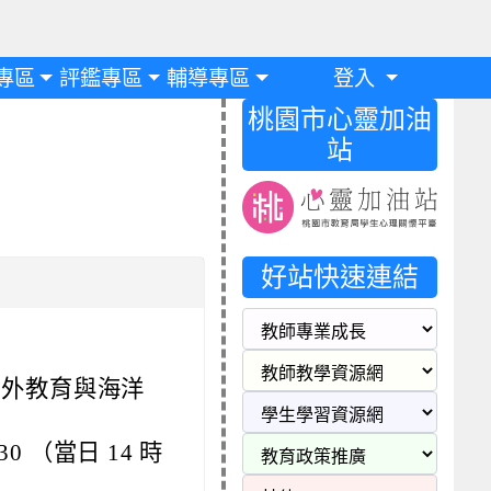
專區
評鑑專區
輔導專區
登入
桃園市心靈加油
站
好站快速連結
戶外教育與海洋
:30 （當日 14 時