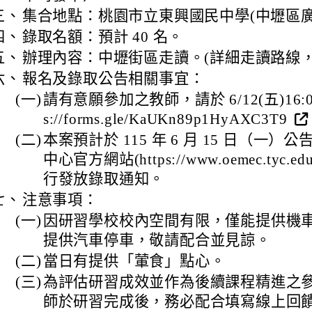
三、
集合地點：桃園市立東興國民中學(中壢區廣州
四、
錄取名額：預計 40 名。
五、
辦理內容：中壢街區走讀。(詳細走讀路線，
六、
報名及錄取公告相關事宜：
(一)
請有意願參加之教師，請於 6/12(五)16:00
s://forms.gle/KaUKn89p1HyAXC3T9
(二)
本案預計於 115 年 6 月 15 日（一）
中心官方網站(https://www.oemec.tyc.edu
行發放錄取通知。
七、
注意事項：
(一)
因研習學校校內空間有限，僅能提供機
提供汽車停車，敬請配合並見諒。
(二)
當日有提供「葷食」點心。
(三)
為評估研習成效並作為後續課程精進之
師於研習完成後，務必配合填寫線上回