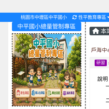
重新取得佈景設
桃園市中壢區中平國小
性平教育專區
中平國小總量管制專區
本
戶海中
研習
說明