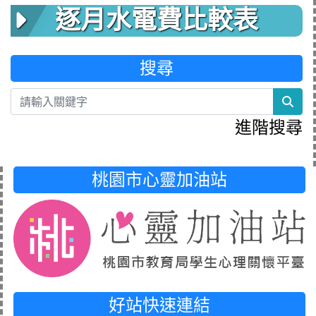
逐月水電費比較表
搜尋
sea
進階搜尋
桃園市心靈加油站
好站快速連結