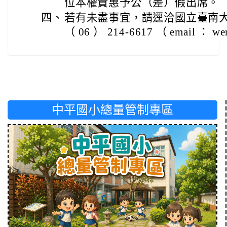
位本權責惠予公（差）假出席。
四、
若有未盡事宜，請逕洽國立臺南
（ 06 ） 214-6617 （ email ： w
中平國小總量管制專區